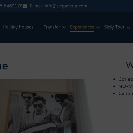
35 6469178
E-mail: info@scopeltour.com
Holiday houses
Transfer
Experiences
Sicily Tour
ne
W
Corle
NO-Ma
Cantin