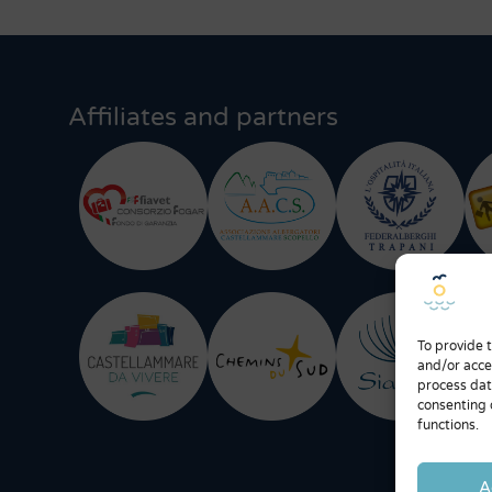
Affiliates and partners
To provide 
and/or acce
process dat
consenting 
functions.
A