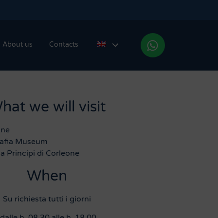
About us
Contacts
hat we will visit
one
fia Museum
a Principi di Corleone
When
Su richiesta tutti i giorni
dalle h. 08,30 alle h. 18,00