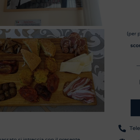
(per 
sco
Tel
passato si intreccia con il presente.