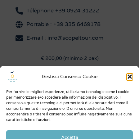
Téléphone +39 0924 31222
Portable : +39 335 6469178
E-mail : info@scopeltour.com
€ 200,00 (minimo 2 pax)
Gestisci Consenso Cookie
Menu
Per fornire le migliori esperienze, utilizziamo tecnologie come i cookie
À Propos de Nous
per memorizzare e/o accedere alle informazioni del dispositivo. Il
consenso a queste tecnologie ci permetterà di elaborare dati come il
Ce qu'ils disent de nous
comportamento di navigazione o ID unici su questo sito. Non
acconsentire o ritirare il consenso può influire negativamente su alcune
Expo
caratteristiche e funzioni.
Conditions générales
Accetta