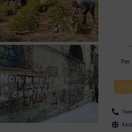
Per 
Pro
Tel
Mob