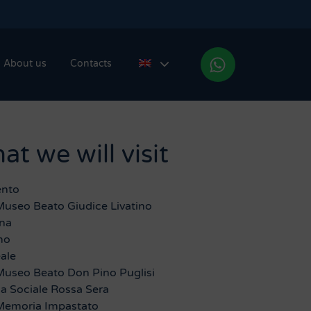
About us
Contacts
t we will visit
ento
useo Beato Giudice Livatino
ina
mo
ale
Museo Beato Don Pino Puglisi
ia Sociale Rossa Sera
Memoria Impastato