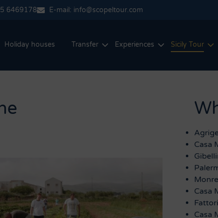
35 6469178
E-mail: info@scopeltour.com
Holiday houses
Transfer
Experiences
Sicily Tour
ene
Wha
Agrig
Casa M
Gibell
Paler
Monre
Casa 
Fattor
Casa 