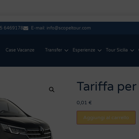
335 6469178
E-mail: info@scopeltour.com
Case Vacanze
Transfer
Esperienze
Tour Sicilia
Tariffa pe
0,01
€
Aggiungi al carrello