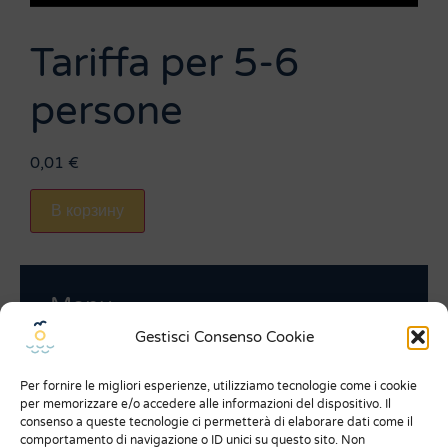
Tariffa per 5-6
persone
0,01
€
В корзину
Menu
О нас
Gestisci Consenso Cookie
Что о нас говорят
Per fornire le migliori esperienze, utilizziamo tecnologie come i cookie
Expo
per memorizzare e/o accedere alle informazioni del dispositivo. Il
consenso a queste tecnologie ci permetterà di elaborare dati come il
comportamento di navigazione o ID unici su questo sito. Non
Общие условия