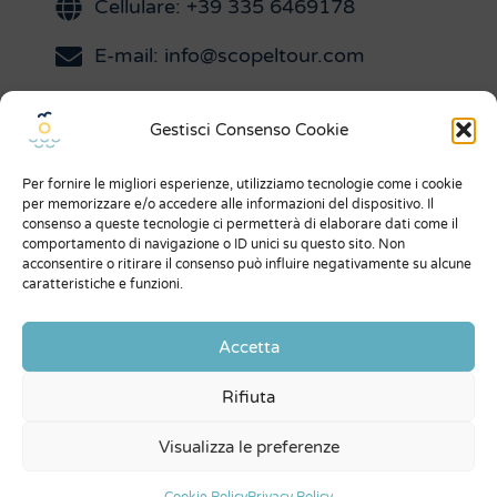
Cellulare: +39 335 6469178
E-mail: info@scopeltour.com
Gestisci Consenso Cookie
Menu
Per fornire le migliori esperienze, utilizziamo tecnologie come i cookie
Chi siamo
per memorizzare e/o accedere alle informazioni del dispositivo. Il
consenso a queste tecnologie ci permetterà di elaborare dati come il
Dicono di noi
comportamento di navigazione o ID unici su questo sito. Non
acconsentire o ritirare il consenso può influire negativamente su alcune
Expo
caratteristiche e funzioni.
Condizioni generali
Accetta
Privacy Policy
Rifiuta
Contatti
Visualizza le preferenze
© Scopeltour di Asaro Laura | P. IVA 01873730814 |
credits
Ceformed srl