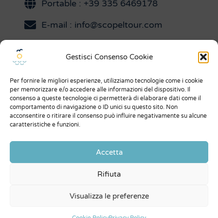
Portable : +39 335 6469178
E-mail : info@scopeltour.com
Gestisci Consenso Cookie
Menu
Per fornire le migliori esperienze, utilizziamo tecnologie come i cookie
À Propos de Nous
per memorizzare e/o accedere alle informazioni del dispositivo. Il
consenso a queste tecnologie ci permetterà di elaborare dati come il
Ce qu'ils disent de nous
comportamento di navigazione o ID unici su questo sito. Non
acconsentire o ritirare il consenso può influire negativamente su alcune
Expo
caratteristiche e funzioni.
Conditions générales
Accetta
Privacy Policy
Rifiuta
Contacts
Visualizza le preferenze
© Scopeltour di Asaro Laura | P. IVA 01873730814 |
credits
Ceformed srl