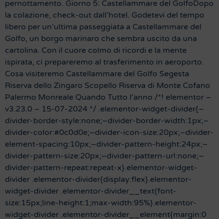
pernottamento. Giorno 5: Castellammare del GolfoDopo
la colazione, check-out dall’hotel. Godetevi del tempo
libero per un’ultima passeggiata a Castellammare del
Golfo, un borgo marinaro che sembra uscito da una
cartolina. Con il cuore colmo di ricordi e la mente
ispirata, ci prepareremo al trasferimento in aeroporto.
Cosa visiteremo Castellammare del Golfo Segesta
Riserva dello Zingaro Scopello Riserva di Monte Cofano
Palermo Monreale Quando Tutto l’anno /*! elementor –
v3.23.0 – 15-07-2024 */ .elementor-widget-divider{–
divider-border-style:none;–divider-border-width:1px;–
divider-color:#0c0d0e;–divider-icon-size:20px;–divider-
element-spacing:10px;–divider-pattern-height:24px;–
divider-pattern-size:20px;–divider-pattern-url:none;–
divider-pattern-repeat:repeat-x}.elementor-widget-
divider .elementor-divider{display:flex}.elementor-
widget-divider .elementor-divider__text{font-
size:15px;line-height:1;max-width:95%}.elementor-
widget-divider .elementor-divider__element{margin:0