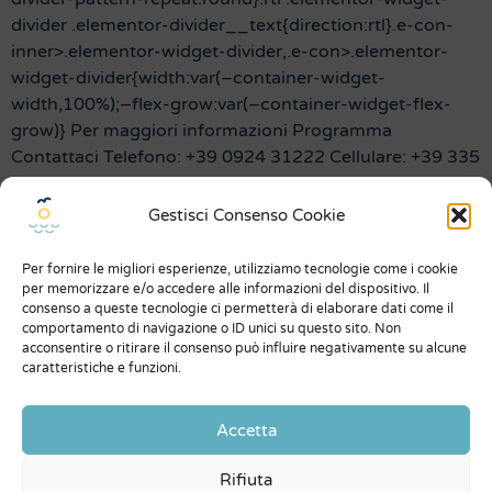
divider .elementor-divider__text{direction:rtl}.e-con-
inner>.elementor-widget-divider,.e-con>.elementor-
widget-divider{width:var(–container-widget-
width,100%);–flex-grow:var(–container-widget-flex-
grow)} Per maggiori informazioni Programma
Contattaci Telefono: +39 0924 31222 Cellulare: +39 335
6469178 E-mail: info@scopeltour.com
Gestisci Consenso Cookie
Menu
Per fornire le migliori esperienze, utilizziamo tecnologie come i cookie
Chi siamo
per memorizzare e/o accedere alle informazioni del dispositivo. Il
consenso a queste tecnologie ci permetterà di elaborare dati come il
Dicono di noi
comportamento di navigazione o ID unici su questo sito. Non
acconsentire o ritirare il consenso può influire negativamente su alcune
Expo
caratteristiche e funzioni.
Condizioni generali
Accetta
Privacy Policy
Rifiuta