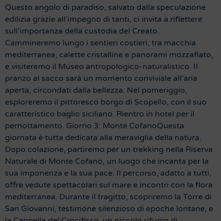
Questo angolo di paradiso, salvato dalla speculazione
edilizia grazie all’impegno di tanti, ci invita a riflettere
sull’importanza della custodia del Creato.
Cammineremo lungo i sentieri costieri, tra macchia
mediterranea, calette cristalline e panorami mozzafiato,
e visiteremo il Museo antropologico-naturalistico. Il
pranzo al sacco sarà un momento conviviale all’aria
aperta, circondati dalla bellezza. Nel pomeriggio,
esploreremo il pittoresco borgo di Scopello, con il suo
caratteristico baglio siciliano. Rientro in hotel per il
pernottamento. Giorno 3: Monte CofanoQuesta
giornata è tutta dedicata alla meraviglia della natura.
Dopo colazione, partiremo per un trekking nella Riserva
Naturale di Monte Cofano, un luogo che incanta per la
sua imponenza e la sua pace. Il percorso, adatto a tutti,
offre vedute spettacolari sul mare e incontri con la flora
mediterranea. Durante il tragitto, scopriremo la Torre di
San Giovanni, testimone silenzioso di epoche lontane, e
la Cappella del Crocifisso, un piccolo rifugio di