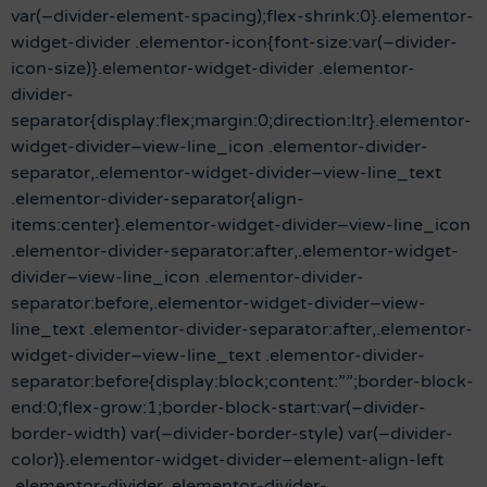
var(–divider-element-spacing);flex-shrink:0}.elementor-
widget-divider .elementor-icon{font-size:var(–divider-
icon-size)}.elementor-widget-divider .elementor-
divider-
separator{display:flex;margin:0;direction:ltr}.elementor-
widget-divider–view-line_icon .elementor-divider-
separator,.elementor-widget-divider–view-line_text
.elementor-divider-separator{align-
items:center}.elementor-widget-divider–view-line_icon
.elementor-divider-separator:after,.elementor-widget-
divider–view-line_icon .elementor-divider-
separator:before,.elementor-widget-divider–view-
line_text .elementor-divider-separator:after,.elementor-
widget-divider–view-line_text .elementor-divider-
separator:before{display:block;content:””;border-block-
end:0;flex-grow:1;border-block-start:var(–divider-
border-width) var(–divider-border-style) var(–divider-
color)}.elementor-widget-divider–element-align-left
.elementor-divider .elementor-divider-