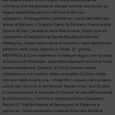
del Beato Padre Pino Puglisi, testimone di carità
cristiana che ha donato la vita per amore, lasciando un
segno indelebile persino nel cuore del suo
assassino. Proseguiremo attraverso i vicoli del Mercato
arabo di Ballarò, i Quattro Canti, la Fontana Pretoria e le
chiese di San Cataldo e della Martorana. Dopo pranzo,
visiteremo il Santuario di Santa Rosalia sul Monte
Pellegrino, luogo sacro dove si trovano i resti dell’amata
patrona della città. Rientro in hotel. 8 ° giorno
MONREALE Concluderemo il pellegrinaggio con la visita
al Duomo di Monreale, splendido esempio di come l’arte
diventi preghiera. Davanti al Cristo Pantocratore,
rifletteremo sul mistero della centralità di Cristo nella
storia e nella nostra vita. I magnifici mosaici raccontano
scene del Vecchio e del Nuovo Testamento. «La Chiesa
è cristocentrica, e non solo la Chiesa: la vita dell’umanità
è cristocentrica, l’amore è cristocentrico» (Giovanni
Paolo II). Trasferimento all’aeroporto di Palermo e
partenza. Cosa visiteremo Catania Siracusa Modica