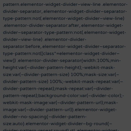
pattern.elementor-widget-divider–view-line .elementor-
divider-separator,.elementor-widget-divider–separator-
type-pattern:not(.elementor-widget-divider–view-line)
.elementor-divider-separator:after,.elementor-widget-
divider–separator-type-pattern:not(.elementor-widget-
divider–view-line) .elementor-divider-
separator:before,.elementor-widget-divider–separator-
type-pattern:not([class*=elementor-widget-divider–
view]) .elementor-divider-separator{width:100%;min-
height:var(–divider-pattern-height);-webkit-mask-
size:var(–divider-pattern-size) 100%;mask-size:var(–
divider-pattern-size) 100%;-webkit-mask-repeat:var(–
divider-pattern-repeat);mask-repeat:var(–divider-
pattern-repeat);background-color:var(–divider-color);-
webkit-mask-image:var(–divider-pattern-url);mask-
image:var(–divider-pattern-url)}.elementor-widget-
divider–no-spacing{–divider-pattern-
size:auto}.elementor-widget-divider–bg-round{–
divider-pattern-repeat:round}.rtl .elementor-widget-