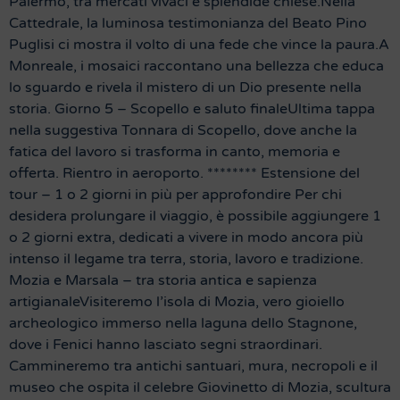
Palermo, tra mercati vivaci e splendide chiese.Nella
Cattedrale, la luminosa testimonianza del Beato Pino
Puglisi ci mostra il volto di una fede che vince la paura.A
Monreale, i mosaici raccontano una bellezza che educa
lo sguardo e rivela il mistero di un Dio presente nella
storia. Giorno 5 – Scopello e saluto finaleUltima tappa
nella suggestiva Tonnara di Scopello, dove anche la
fatica del lavoro si trasforma in canto, memoria e
offerta. Rientro in aeroporto. ******** Estensione del
tour – 1 o 2 giorni in più per approfondire Per chi
desidera prolungare il viaggio, è possibile aggiungere 1
o 2 giorni extra, dedicati a vivere in modo ancora più
intenso il legame tra terra, storia, lavoro e tradizione.
Mozia e Marsala – tra storia antica e sapienza
artigianaleVisiteremo l’isola di Mozia, vero gioiello
archeologico immerso nella laguna dello Stagnone,
dove i Fenici hanno lasciato segni straordinari.
Cammineremo tra antichi santuari, mura, necropoli e il
museo che ospita il celebre Giovinetto di Mozia, scultura