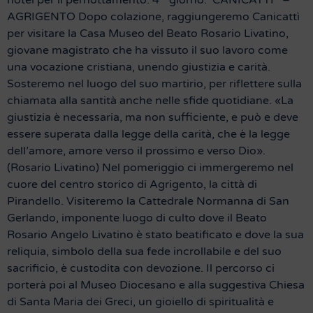
hotel per il pernottamento. 4 ° giorno: CANICATTI’ –
AGRIGENTO Dopo colazione, raggiungeremo Canicattì
per visitare la Casa Museo del Beato Rosario Livatino,
giovane magistrato che ha vissuto il suo lavoro come
una vocazione cristiana, unendo giustizia e carità.
Sosteremo nel luogo del suo martirio, per riflettere sulla
chiamata alla santità anche nelle sfide quotidiane. «La
giustizia è necessaria, ma non sufficiente, e può e deve
essere superata dalla legge della carità, che è la legge
dell’amore, amore verso il prossimo e verso Dio».
(Rosario Livatino) Nel pomeriggio ci immergeremo nel
cuore del centro storico di Agrigento, la città di
Pirandello. Visiteremo la Cattedrale Normanna di San
Gerlando, imponente luogo di culto dove il Beato
Rosario Angelo Livatino è stato beatificato e dove la sua
reliquia, simbolo della sua fede incrollabile e del suo
sacrificio, è custodita con devozione. Il percorso ci
porterà poi al Museo Diocesano e alla suggestiva Chiesa
di Santa Maria dei Greci, un gioiello di spiritualità e