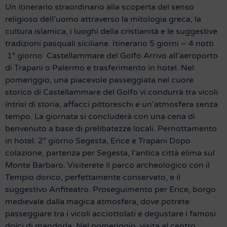
Un itinerario straordinario alla scoperta del senso
religioso dell’uomo attraverso la mitologia greca, la
cultura islamica, i luoghi della cristianità e le suggestive
tradizioni pasquali siciliane. Itinerario 5 giorni – 4 notti
1° giorno Castellammare del Golfo Arrivo all’aeroporto
di Trapani o Palermo e trasferimento in hotel. Nel
pomeriggio, una piacevole passeggiata nel cuore
storico di Castellammare del Golfo vi condurrà tra vicoli
intrisi di storia, affacci pittoreschi e un’atmosfera senza
tempo. La giornata si concluderà con una cena di
benvenuto a base di prelibatezze locali. Pernottamento
in hotel. 2° giorno Segesta, Erice e Trapani Dopo
colazione, partenza per Segesta, l’antica città elima sul
Monte Barbaro. Visiterete il parco archeologico con il
Tempio dorico, perfettamente conservato, e il
suggestivo Anfiteatro. Proseguimento per Erice, borgo
medievale dalla magica atmosfera, dove potrete
passeggiare tra i vicoli acciottolati e degustare i famosi
dolci di mandorla. Nel pomeriggio, visita al centro