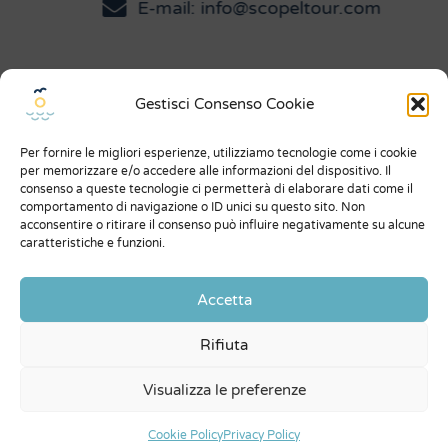
E-mail: info@scopeltour.com
Gestisci Consenso Cookie
Menu
Per fornire le migliori esperienze, utilizziamo tecnologie come i cookie
Chi siamo
per memorizzare e/o accedere alle informazioni del dispositivo. Il
consenso a queste tecnologie ci permetterà di elaborare dati come il
Dicono di noi
comportamento di navigazione o ID unici su questo sito. Non
acconsentire o ritirare il consenso può influire negativamente su alcune
Expo
caratteristiche e funzioni.
Condizioni generali
Accetta
Privacy Policy
Rifiuta
Contatti
Visualizza le preferenze
© Scopeltour di Asaro Laura | P. IVA 01873730814 |
credits
Ceformed srl
Cookie Policy
Privacy Policy