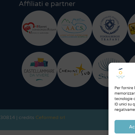
Affiliati e partner
Per fornire 
memorizzare
tecnologie 
ID unici su 
negativamen
730814 | credits
Ceformed srl
Ac