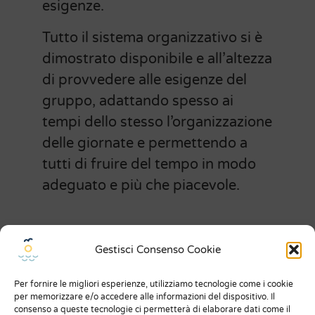
esigenze.
Tutto il sistema organizzativo si è
dimostrato disponibile e all’altezza
di provvedere alle esigenze del
gruppo, adattando spesso ai
tempi dello stesso l’organizzazione
delle giornate e permettendo a
tutti di fruire del tempo in modo
adeguato e più che piacevole.
Gestisci Consenso Cookie
Menu
Per fornire le migliori esperienze, utilizziamo tecnologie come i cookie
Chi siamo
per memorizzare e/o accedere alle informazioni del dispositivo. Il
consenso a queste tecnologie ci permetterà di elaborare dati come il