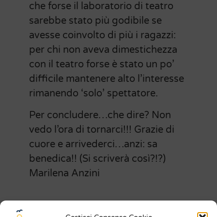
che forse il laboratorio di teatro
sarebbe stato più godibile se
avesse coinvolto di più i ragazzi:
per chi non aveva dimestichezza
con il teatro forse è stato un po’
difficile mantenere alto l’interesse
rimanendo ‘solo’ spettatore.
Per concludere…che dire? Non
vedo l’ora di tornarci!!! Grazie di
cuore e arrivederci…anzi: sa
benedica!! (Si scriverà così?!?)
Marilena Anzini