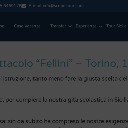
335 6469178
E-mail: info@scopeltour.com
me
Case Vacanze
Transfer
Esperienze
Tour Sicilia
ettacolo “Fellini” – Torino
 istruzione, tanto meno fare la giusta scelta del
o, per compiere la nostra gita scolastica in Sicili
esa; sin da subito ha compreso le nostre esigenz