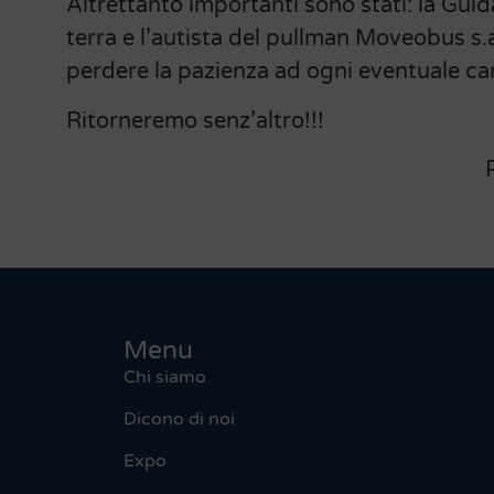
Altrettanto importanti sono stati: la Guid
terra e l’autista del pullman Moveobus s.a
perdere la pazienza ad ogni eventuale c
Ritorneremo senz’
Prof.ssa Elisa 
Menu
Chi siamo
Dicono di noi
Expo