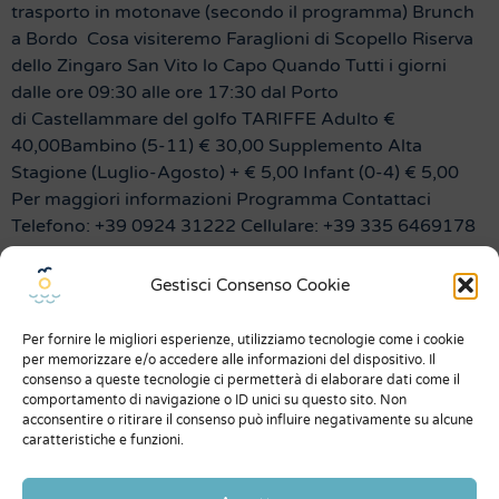
trasporto in motonave (secondo il programma) Brunch
a Bordo Cosa visiteremo Faraglioni di Scopello Riserva
dello Zingaro San Vito lo Capo Quando Tutti i giorni
dalle ore 09:30 alle ore 17:30 dal Porto
di Castellammare del golfo TARIFFE Adulto €
40,00Bambino (5-11) € 30,00 Supplemento Alta
Stagione (Luglio-Agosto) + € 5,00 Infant (0-4) € 5,00
Per maggiori informazioni Programma Contattaci
Telefono: +39 0924 31222 Cellulare: +39 335 6469178
E-mail: info@scopeltour.com
Gestisci Consenso Cookie
Menu
Per fornire le migliori esperienze, utilizziamo tecnologie come i cookie
Chi siamo
per memorizzare e/o accedere alle informazioni del dispositivo. Il
consenso a queste tecnologie ci permetterà di elaborare dati come il
Dicono di noi
comportamento di navigazione o ID unici su questo sito. Non
acconsentire o ritirare il consenso può influire negativamente su alcune
Expo
caratteristiche e funzioni.
Condizioni generali