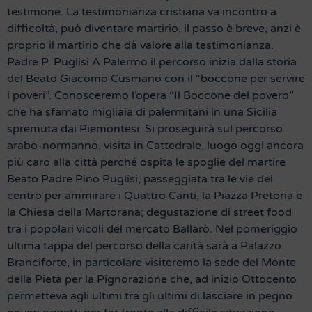
testimone. La testimonianza cristiana va incontro a
difficoltà, può diventare martirio, il passo è breve, anzi è
proprio il martirio che dà valore alla testimonianza.
Padre P. Puglisi A Palermo il percorso inizia dalla storia
del Beato Giacomo Cusmano con il “boccone per servire
i poveri”. Conosceremo l’opera “Il Boccone del povero”
che ha sfamato migliaia di palermitani in una Sicilia
spremuta dai Piemontesi. Si proseguirà sul percorso
arabo-normanno, visita in Cattedrale, luogo oggi ancora
più caro alla città perché ospita le spoglie del martire
Beato Padre Pino Puglisi, passeggiata tra le vie del
centro per ammirare i Quattro Canti, la Piazza Pretoria e
la Chiesa della Martorana; degustazione di street food
tra i popolari vicoli del mercato Ballarò. Nel pomeriggio
ultima tappa del percorso della carità sarà a Palazzo
Branciforte, in particolare visiteremo la sede del Monte
della Pietà per la Pignorazione che, ad inizio Ottocento
permetteva agli ultimi tra gli ultimi di lasciare in pegno