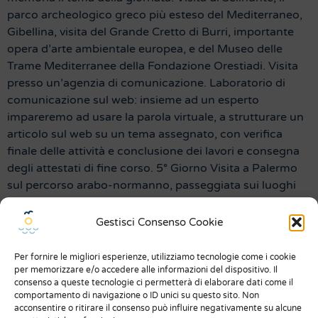
parco archeologico greco più esteso del Mediterraneo,
Gibellina, visita del Grande Cretto di Burri, importante
opera d’arte ambientale europea, e del Museo delle
Trame Mediterranee della Fondazione Orestiadi. Visita
presso un’agenzia di comunicazione. Laboratorio di
comunicazione sul web: insieme ad un esperto
impareremo ad usare la parola virtuale, a strutturare un
articolo sul web su un tema assegnato, con verifica
finale delle attività e conclusione dei lavori e consegna
degli attestati di fine corso. 5° Giorno Visita a Palermo
sul percorso arabo-normanno, passeggiata sui luoghi
del Gattopardo con letture dedicate e visita a Monreale.
Gestisci Consenso Cookie
Menu
Per fornire le migliori esperienze, utilizziamo tecnologie come i cookie
Chi siamo
per memorizzare e/o accedere alle informazioni del dispositivo. Il
consenso a queste tecnologie ci permetterà di elaborare dati come il
Dicono di noi
comportamento di navigazione o ID unici su questo sito. Non
acconsentire o ritirare il consenso può influire negativamente su alcune