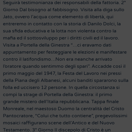
Seguirà testimonianza dei responsabili della fattoria. 2°
Giorno Dal bisogno al fabbisogno. Visita alla diga sullo
Jato, ovvero l’acqua come elemento di libertà, qui
entreremo in contatto con la storia di Danilo Dolci, la
sua sfida educativa e la lotta non violenta contro la
mafia ed il sottosviluppo per i diritti civili ed il lavoro.
Visita a Portella della Ginestra “…ci eravamo dati
appuntamento per festeggiare le elezioni e manifestare
contro il latifondismo…Non era neanche arrivato
l’oratore quando sentimmo degli spari”. Accadde così il
primo maggio del 1947, la Festa del Lavoro nei pressi
della Piana degli Albanesi, alcuni banditi spararono sulla
folla ed uccisero 12 persone. In quella circostanza si
compì la strage di Portella della Ginestra: il primo
grande mistero dell’Italia repubblicana. Tappa finale
Monreale, nel maestoso Duomo la centralità del Cristo
Pantocratore, “Colui che tutto contiene”, pregevolissimi
mosaici raffigurano scene dell’Antico e del Nuovo
Testamento. 3° Giorno Il discepolo di Cristo è un