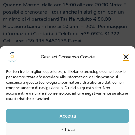
Quando Martedì dalle ore 15:00 alle ore 20:30 Nota: E’
possibile prenotare il tour anche in altri giorni con un
minimo di 4 partecipanti Tariffa Adulto € 50,00
Riduzione bambini fino ai 10 anni – 20% Per maggiori
informazioni Contattaci Telefono: +39 0924 31222
Cellulare: +39 335 6469178 E-mail:
info@scopeltour.com
Gestisci Consenso Cookie
Menu
Per fornire le migliori esperienze, utilizziamo tecnologie come i cookie
Chi siamo
per memorizzare e/o accedere alle informazioni del dispositivo. Il
consenso a queste tecnologie ci permetterà di elaborare dati come il
Dicono di noi
comportamento di navigazione o ID unici su questo sito. Non
acconsentire o ritirare il consenso può influire negativamente su alcune
Expo
caratteristiche e funzioni.
Condizioni generali
Accetta
Privacy Policy
Rifiuta
Contatti