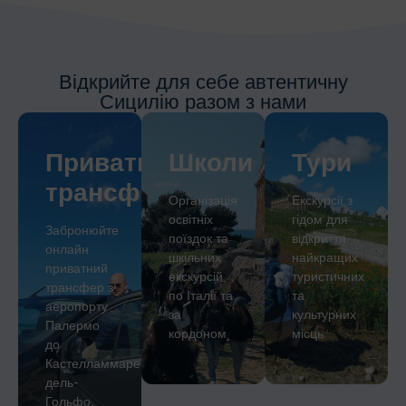
Відкрийте для себе автентичну
Сицилію разом з нами
Приватний
Школи
Тури
трансфер
Організація
Екскурсії з
освітніх
гідом для
Забронюйте
поїздок та
відкриття
онлайн
шкільних
найкращих
приватний
екскурсій
туристичних
трансфер з
по Італії та
та
аеропорту
за
культурних
Палермо
кордоном
місць
до
Кастелламмаре-
дель-
Гольфо,