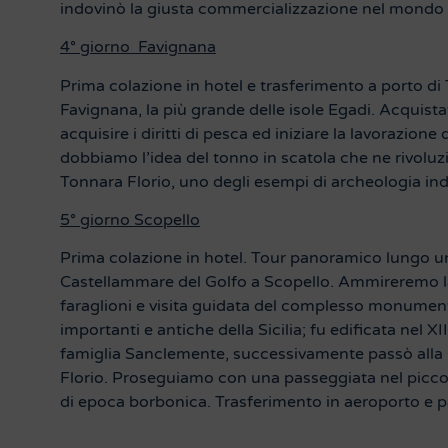
indovinò la giusta commercializzazione nel mondo
4° giorno Favignana
Prima colazione in hotel e trasferimento a porto di T
Favignana, la più grande delle isole Egadi. Acquista
acquisire i diritti di pesca ed iniziare la lavorazione 
dobbiamo l’idea del tonno in scatola che ne rivoluzi
Tonnara Florio, uno degli esempi di archeologia indus
5° giorno Scopello
Prima colazione in hotel. Tour panoramico lungo uno d
Castellammare del Golfo a Scopello. Ammireremo la
faraglioni e visita guidata del complesso monumenta
importanti e antiche della Sicilia; fu edificata nel 
famiglia Sanclemente, successivamente passò alla 
Florio. Proseguiamo con una passeggiata nel piccolo
di epoca borbonica. Trasferimento in aeroporto e p