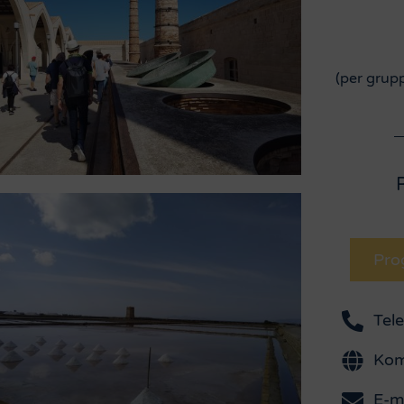
(per grupp
Pro
Tel
Kom
E-m