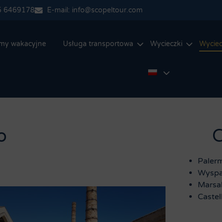
5 6469178
E-mail: info@scopeltour.com
my wakacyjne
Usługa transportowa
Wycieczki
Wyciec
o
C
Paler
Wyspa
Marsal
Castel