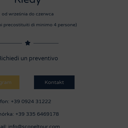
od września do czerwca
i precostituiti di minimo 4 persone)
Richiedi un preventivo
gram
Kontakt
efon: +39 0924 31222
órka: +39 335 6469178
ail: info@scopeltour.com