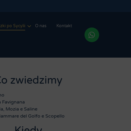
zki po Sycylii
O nas
Kontakt
o zwiedzimy
mo
 Favignana
a, Mozia e Saline
lammare del Golfo e
Scopello
Kiedy