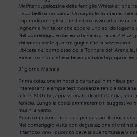
Malfitano, palazzina della famiglia Whitaker, che h
il suo bellissimo parco. Un capitolo fondamentale dell
imprenditori inglesi che diedero avvio ad attività co
Ingham e Whitaker che ebbero uno solido legame di 
Nel pomeriggio visiteremo la Palazzina dei 4 Pizzi,
chiamata per le quattro guglie che la sovrastano.
Ubicata nel complesso della Tonnara dell’Arenella, 
Vincenzo Florio che vi fece costruire la propria resi
3° giorno Marsala
Prima colazione in hotel e partenza in minibus per l
interessanti e ampie testimonianze fenicie siciliane
a fine ‘800 che, appassionato di archeologia, riportò
fenicia. Lungo la costa ammireremo il suggestivo pae
mulini a vento.
Pranzo in ristorante tipico per gustare il cous cous 
Nel pomeriggio visita con degustazione di vini nella
Il famoso vino liquoroso deve la sua fortuna a Vince