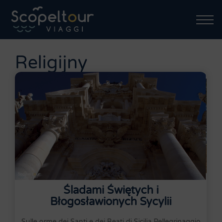
Religijny
Śladami Świętych i
Błogosławionych Sycylii
Sulle orme dei Santi e dei Beati di Sicilia Pellegrinaggio