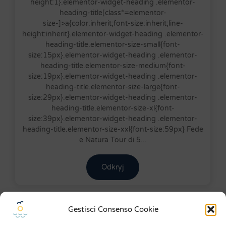
height:1}.elementor-widget-heading .elementor-
heading-title[class*=elementor-
size-]>a{color:inherit;font-size:inherit;line-
height:inherit}.elementor-widget-heading .elementor-
heading-title.elementor-size-small{font-
size:15px}.elementor-widget-heading .elementor-
heading-title.elementor-size-medium{font-
size:19px}.elementor-widget-heading .elementor-
heading-title.elementor-size-large{font-
size:29px}.elementor-widget-heading .elementor-
heading-title.elementor-size-xl{font-
size:39px}.elementor-widget-heading .elementor-
heading-title.elementor-size-xxl{font-size:59px} Fede
e Natura Tour di 5...
Odkryj
Gestisci Consenso Cookie